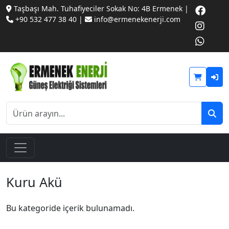
Taşbaşı Mah. Tuhafiyeciler Sokak No: 4B Ermenek |
+90 532 477 38 40 |
info@ermenekenerji.com
Kuru Akü
Bu kategoride içerik bulunamadı.